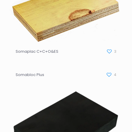
Somaplac C+C+O&ES
3
Somabloc Plus
4