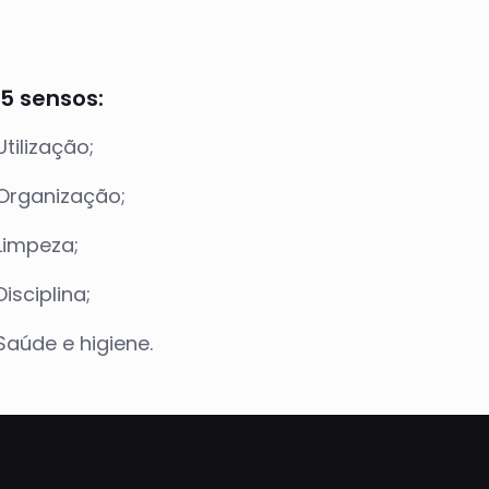
5 sensos:
Utilização;
Organização;
Limpeza;
Disciplina;
Saúde e higiene.