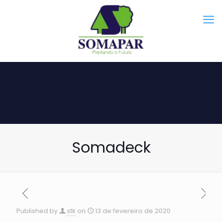
Somadeck
Published by
stk
on
13 de fevereiro de 2020