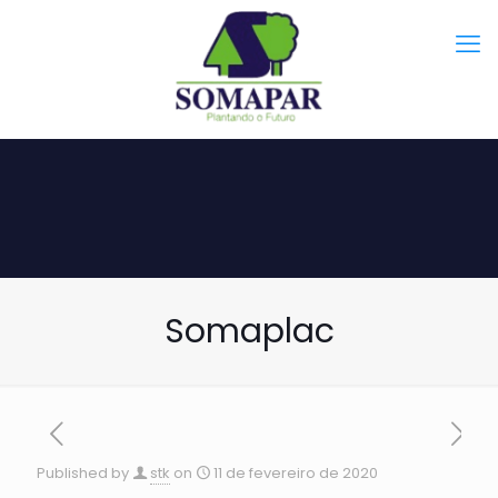
Somaplac
Published by
stk
on
11 de fevereiro de 2020