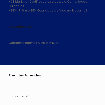
• CE Marking (Certificado exigido pela Comunidade
Européia);
• SESI (Prêmio SESI Qualidade de Vida no Trabalho).
Classificação
Conforme normas ABNT e PNQM.
Produtos Parecidos:
Somalateral