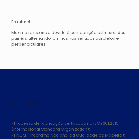
Estrutural
Máxima resistência devido à composição estrutural dos
painéis, alternando lâminas nos sentidos paralelos e
perpendiculares
Certificações
• Processo de fabricação certificado na ISO9001:2015
(Internacional Standard Organization);
• PNQM (Programa Nacional da Qualidade da Madeira);