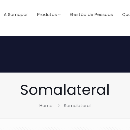
A Somapar
Produtos
Gestão de Pessoas
Qua
Somalateral
Home
Somalateral