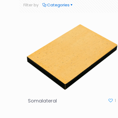
Filter by
Categories
Somalateral
1