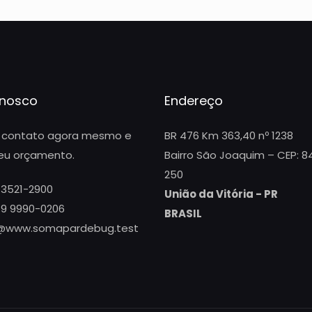
onosco
Endereço
 contato agora mesmo e
BR 476 Km 363,40 nº 1238
seu orçamento.
Bairro São Joaquim – CEP: 8
250
 3521-2900
União da Vitória - PR
 9 9990-0206
BRASIL
@www.somapardebug.test