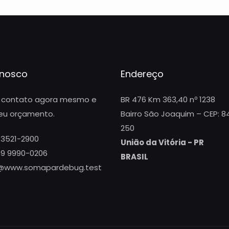
onosco
Endereço
 contato agora mesmo e
BR 476 Km 363,40 nº 1238
seu orçamento.
Bairro São Joaquim – CEP: 8
250
 3521-2900
União da Vitória - PR
 9 9990-0206
BRASIL
@www.somapardebug.test