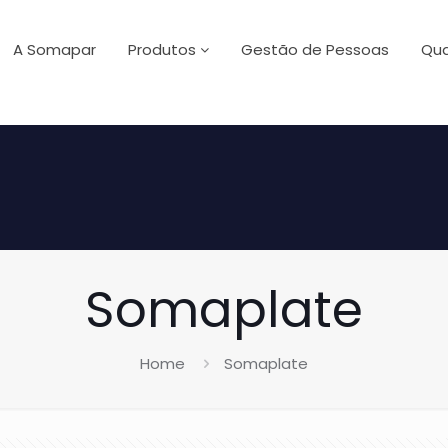
A Somapar
Produtos
Gestão de Pessoas
Qua
Somaplate
Home
Somaplate