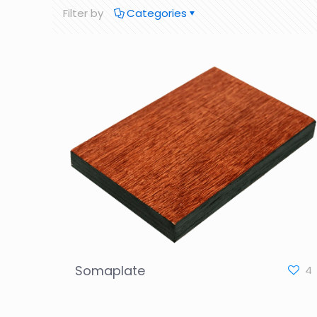
Filter by
Categories
Somaplate
4