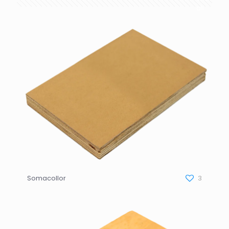
all
Somacollor
3